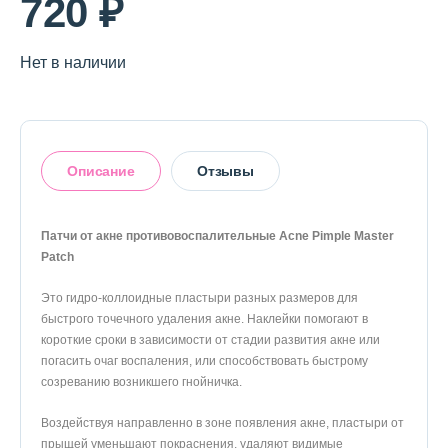
720 ₽
Нет в наличии
Описание
Отзывы
Патчи от акне противовоспалительные Acne Pimple Master
Patch
Оставить отзыв
Это гидро-коллоидные пластыри разных размеров для
быстрого точечного удаления акне. Наклейки помогают в
короткие сроки в зависимости от стадии развития акне или
погасить очаг воспаления, или способствовать быстрому
созреванию возникшего гнойничка.
Воздействуя направленно в зоне появления акне, пластыри от
прыщей уменьшают покраснения, удаляют видимые