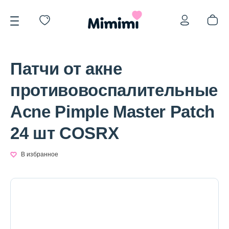
Патчи от акне
противовоспалительные
Acne Pimple Master Patch
*OVERSTOCK -30%
24 шт COSRX
Уход за лицом
В избранное
Волосы