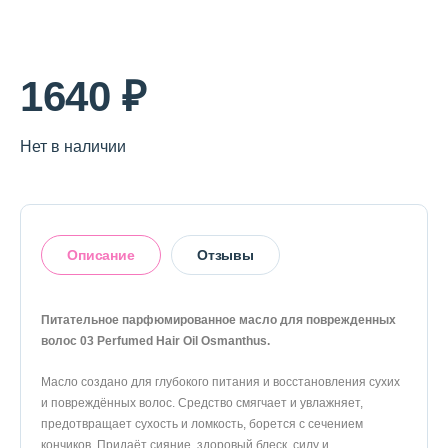
О магазине
Доставка и оплата
1640 ₽
Политика конфиденциальности
Нет в наличии
Контактная информация
+7 (996) 962 69 66
Описание
Отзывы
Телефон
Whats’APP
Telegram
Питательное парфюмированное масло для поврежденных
волос 03 Perfumed Hair Oil Osmanthus.
Оставить отзыв
Масло создано для глубокого питания и восстановления сухих
и повреждённых волос. Средство смягчает и увлажняет,
предотвращает сухость и ломкость, борется с сечением
кончиков. Придаёт сияние, здоровый блеск, силу и