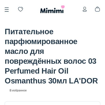
Питательное
парфюмированное
масло для
*OVERSTOCK -30%
повреждённых волос 03
Perfumed Hair Oil
Уход за лицом
Osmanthus 30мл LA'DOR
Волосы
В избранное