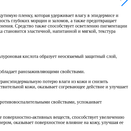
щутимую пленку, которая удерживает влагу в эпидермисе и
ость глубоких морщин и заломов, а также предотвращает
снения. Средство также способствует осветлению пигментации
 становится эластичной, напитанной и мягкой, текстура
иалуроновая кислота образует неосязаемый защитный слой,
, обладает ранозаживляющими свойствами.
трансэпидермальную потерю влаги из кожи и снизить
ствительной кожи, оказывает согревающее действие и улучшает
 противовоспалительными свойствами, успокаивает
ие поверхностно-активных веществ, способствует увеличению
ером, оказывает поверхностное влияние на кожу, улучшая ее