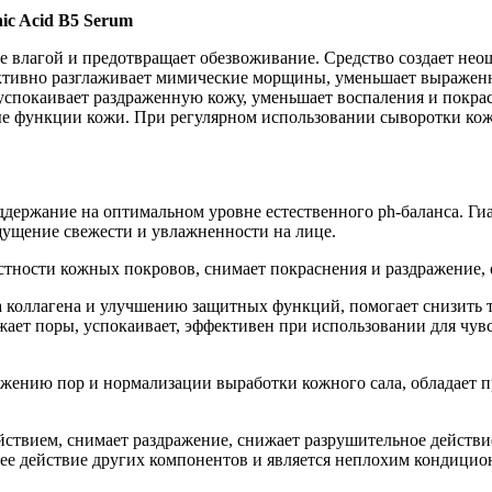
ic Acid B5 Serum
е влагой и предотвращает обезвоживание. Средство создает нео
ктивно разглаживает мимические морщины, уменьшает выраженн
 успокаивает раздраженную кожу, уменьшает воспаления и покра
ные функции кожи. При регулярном использовании сыворотки кожа
поддержание на оптимальном уровне естественного ph-баланса. Г
щущение свежести и увлажненности на лице.
остности кожных покровов, снимает покраснения и раздражение
а коллагена и улучшению защитных функций, помогает снизить 
жает поры, успокаивает, эффективен при использовании для чув
 сужению пор и нормализации выработки кожного сала, обладает
йствием, снимает раздражение, снижает разрушительное действ
ее действие других компонентов и является неплохим кондицион