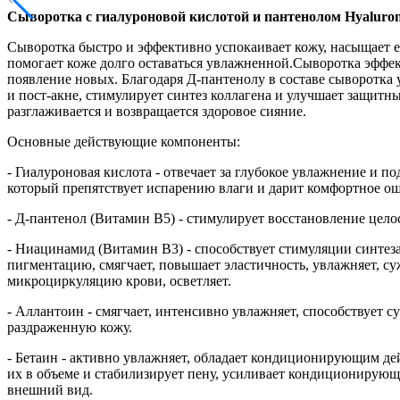
Сыворотка с гиалуроновой кислотой и пантенолом Hyaluron
Сыворотка быстро и эффективно успокаивает кожу, насыщает е
помогает коже долго оставаться увлажненной.Сыворотка эффе
появление новых. Благодаря Д-пантенолу в составе сыворотка
и пост-акне, стимулирует синтез коллагена и улучшает защит
разглаживается и возвращается здоровое сияние.
Основные действующие компоненты:
- Гиалуроновая кислота - отвечает за глубокое увлажнение и 
который препятствует испарению влаги и дарит комфортное о
- Д-пантенол (Витамин В5) - стимулирует восстановление цел
- Ниацинамид (Витамин В3) - способствует стимуляции синтез
пигментацию, смягчает, повышает эластичность, увлажняет, су
микроциркуляцию крови, осветляет.
- Аллантоин - смягчает, интенсивно увлажняет, способствует
раздраженную кожу.
- Бетаин - активно увлажняет, обладает кондиционирующим де
их в объеме и стабилизирует пену, усиливает кондиционирующ
внешний вид.