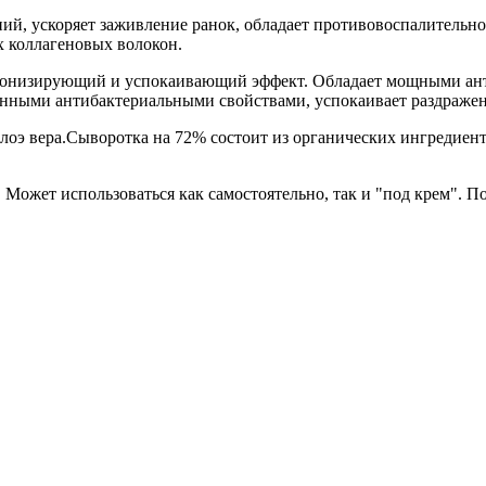
ний, ускоряет заживление ранок, обладает противовоспалительн
х коллагеновых волокон.
ет тонизирующий и успокаивающий эффект. Обладает мощными а
енными антибактериальными свойствами, успокаивает раздражен
 алоэ вера.Сыворотка на 72% состоит из органических ингредиен
 Может использоваться как самостоятельно, так и "под крем". П