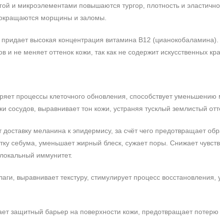
гой и микроэлементами повышаются тургор, плотность и эластично
 сокращаются морщины и заломы.
придает высокая концентрация витамина B12 (цианокобаламина).
в и не меняет оттенок кожи, так как не содержит искусственных кр
оряет процессы клеточного обновления, способствует уменьшению
ки сосудов, выравнивает тон кожи, устраняя тусклый землистый от
 доставку меланина к эпидермису, за счёт чего предотвращает об
тку себума, уменьшает жирный блеск, сужает поры. Снижает чувств
локальный иммунитет.
лаги, выравнивает текстуру, стимулирует процесс восстановления,
ает защитный барьер на поверхности кожи, предотвращает потерю 