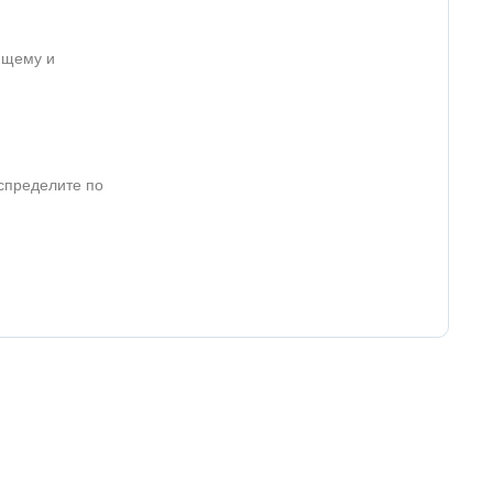
ющему и
спределите по