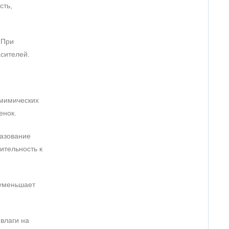
сть,
 При
асителей.
 мимических
тенок.
разование
ительность к
 уменьшает
влаги на