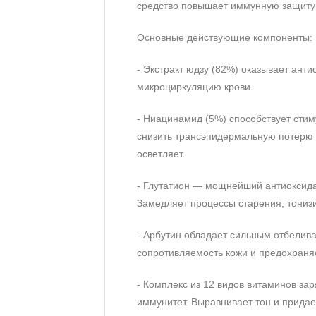
средство повышает иммунную защиту 
Основные действующие компоненты:
- Экстракт юдзу (82%) оказывает ант
микроциркуляцию крови.
- Ниацинамид (5%) способствует сти
снизить трансэпидермальную потерю в
осветляет.
- Глутатион — мощнейший антиоксида
Замедляет процессы старения, тонизи
- Арбутин обладает сильным отбелив
сопротивляемость кожи и предохраняе
- Комплекс из 12 видов витаминов з
иммунитет. Выравнивает тон и придает