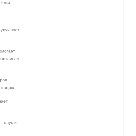
 кожи.
, улучшает
омогает
спокаивает,
ров.
ентацию.
шает
 тонус и