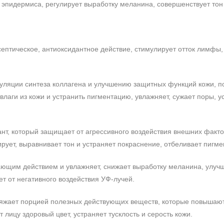
эпидермиса, регулирует выработку меланина, совершенствует тон
исептическое, антиоксидантное действие, стимулирует отток лимфы
муляции синтеза коллагена и улучшению защитных функций кожи, п
лаги из кожи и устранить пигментацию, увлажняет, сужает поры, у
нт, который защищает от агрессивного воздействия внешних факто
рует, выравнивает тон и устраняет покраснение, отбеливает пигм
ающим действием и увлажняет, снижает выработку меланина, улуч
т от негативного воздействия УФ-лучей.
аряжает порцией полезных действующих веществ, которые повышают
 лицу здоровый цвет, устраняет тусклость и серость кожи.