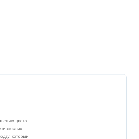
учшению цвета
ктивностью,
юдзу, который