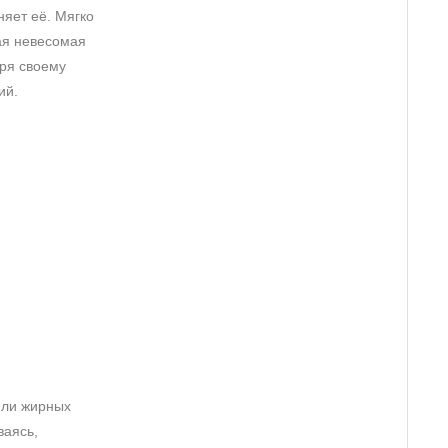
няет её. Мягко
кая невесомая
аря своему
ий.
или жирных
ваясь,