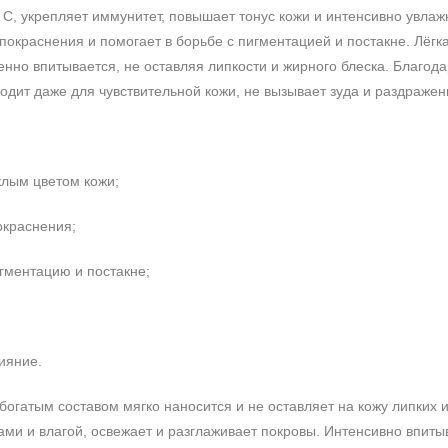
С, укрепляет иммунитет, повышает тонус кожи и интенсивно увлаж
 покраснения и помогает в борьбе с пигментацией и постакне. Лёг
енно впитывается, не оставляя липкости и жирного блеска. Благод
одит даже для чувствительной кожи, не вызывает зуда и раздражен
клым цветом кожи;
окраснения;
гментацию и постакне;
ияние.
богатым составом мягко наносится и не оставляет на кожу липких 
ми и влагой, освежает и разглаживает покровы. Интенсивно впиты