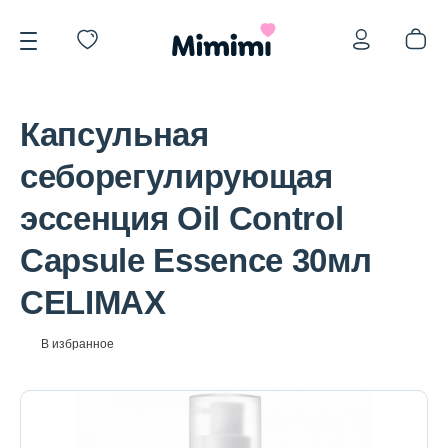
Капсульная
себорегулирующая
эссенция Oil Control
*OVERSTOCK -30%
Capsule Essence 30мл
CELIMAX
Уход за лицом
В избранное
Волосы