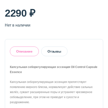
О магазине
2290 ₽
Доставка и оплата
Политика конфиденциальности
Нет в наличии
Контактная информация
Описание
Отзывы
+7 (996) 962 69 66
Телефон
Whats’APP
Telegram
Капсульная себорегулирующая эссенция Oil Control Capsule
Essence
Оставить отзыв
Капсульная себорегулирующая эссенция препятствует
появлению жирного блеска, нормализует действие сальных
желёз, сужает расширенные поры и устраняет чрезмерное
себовыделение, при этом не приводит к сухости и
раздражению.