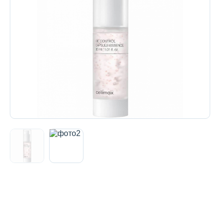
Декоративная косметика и уход за
губами
Тело
Наборы
Аксессуары
Бытовая химия