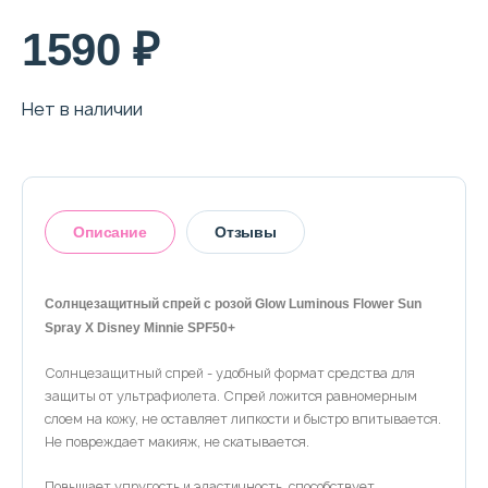
О магазине
1590 ₽
Доставка и оплата
Нет в наличии
Политика конфиденциальности
Контактная информация
Описание
Отзывы
+7 (996) 962 69 66
Телефон
Whats’APP
Telegram
Солнцезащитный спрей с розой Glow Luminous Flower Sun
Spray X Disney Minnie SPF50+
Оставить отзыв
Солнцезащитный спрей - удобный формат средства для
защиты от ультрафиолета. Спрей ложится равномерным
слоем на кожу, не оставляет липкости и быстро впитывается.
Не повреждает макияж, не скатывается.
Повышает упругость и эластичность, способствует