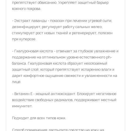
препятствует обвисанию. Укрепляет защитный барьер
кожного покрова.
- Экстракт лаванды - показан при лечении угревой сыпи,
дезинфицирует, регулирует работу сальных желез,
стимулирует рост новых тканей и регенерирует, полезен
при куперозе.
- Гиалуроновая кислота - отвечает за глубокое увлажнение и
поддержание на оптимальном уровне естественного ph-
баланса. Гиалуроновая кислота образует неосязаемый
защитный слой, который препятствует испарению влаги и
дарит комфортное ощущение свежести и увлажненности на
лице.
- Витамин Е - мощный антиоксидант. Блокирует негативное
воздействие свободных радикалов, поддерживает местный
иммунитет.
Подходит для всех типов кожи.
Способ применения: распылите средство на кожу на