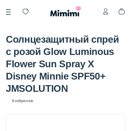
Солнцезащитный спрей
с розой Glow Luminous
Flower Sun Spray X
*OVERSTOCK -30%
Disney Minnie SPF50+
JMSOLUTION
Уход за лицом
В избранное
Волосы