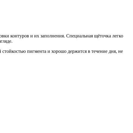
вки контуров и их заполнения. Специальная щёточка легко
згляде.
й стойкостью пигмента и хорошо держится в течение дня, не
1