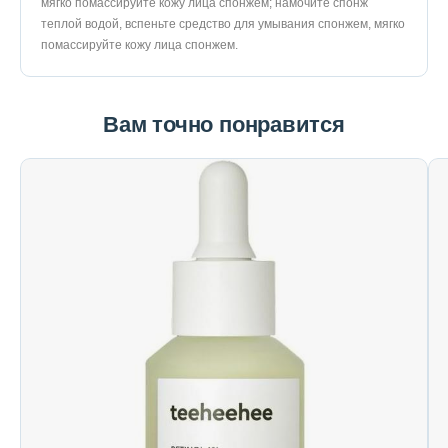
мягко помассируйте кожу лица спонжем; намочите спонж
теплой водой, вспеньте средство для умывания спонжем, мягко
помассируйте кожу лица спонжем.
Вам точно понравится