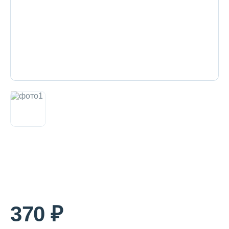
Декоративная косметика и уход за
губами
Тело
Наборы
Аксессуары
Бытовая химия
370 ₽