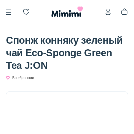
Спонж конняку зеленый
чай Eco-Sponge Green
Tea J:ON
*OVERSTOCK -30%
В избранное
Уход за лицом
Волосы