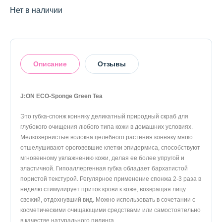
Нет в наличии
Описание
Отзывы
J:ON ECO-Sponge Green Tea
Это губка-спонж конняку деликатный природный скраб для
Оставить отзыв
глубокого очищения любого типа кожи в домашних условиях.
Мелкозернистые волокна целебного растения конняку мягко
отшелушивают ороговевшие клетки эпидермиса, способствуют
мгновенному увлажнению кожи, делая ее более упругой и
эластичной. Гипоаллергенная губка обладает бархатистой
пористой текстурой. Регулярное применение спонжа 2-3 раза в
неделю стимулирует приток крови к коже, возвращая лицу
свежий, отдохнувший вид. Можно использовать в сочетании с
косметическими очищающими средствами или самостоятельно
в качестве натурального пилинга.