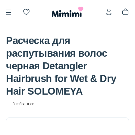
Расческа для
распутывания волос
черная Detangler
*OVERSTOCK -30%
Hairbrush for Wet & Dry
Hair SOLOMEYA
Уход за лицом
В избранное
Волосы