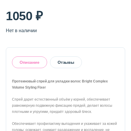
О магазине
1050 ₽
Доставка и оплата
Политика конфиденциальности
Нет в наличии
Контактная информация
Описание
Отзывы
+7 (996) 962 69 66
Телефон
Whats’APP
Telegram
Протеиновый спрей для укладки волос Bright Complex
Volume Styling Fixer
Оставить отзыв
Спрей дарит естественный объём у корней, обеспечивает
равномерную подвижную фиксацию прядей, делает волосы
плотными и упругими, придаёт здоровый блеск.
Обеспечивает профилактику выпадения и ухаживает за кожей
головы: освежает, снимает раздражение и воспаление, не