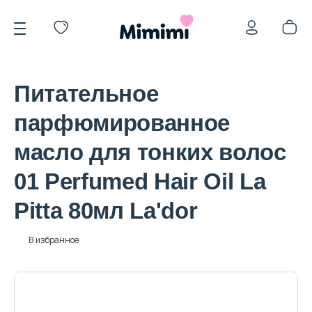
Питательное
парфюмированное
масло для тонких волос
*OVERSTOCK -30%
01 Perfumed Hair Oil La
Pitta 80мл La'dor
Уход за лицом
В избранное
Волосы