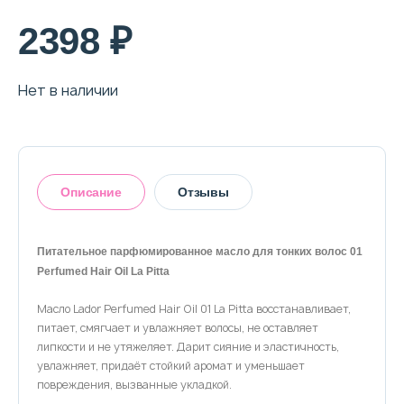
О магазине
2398 ₽
Доставка и оплата
Нет в наличии
Политика конфиденциальности
Контактная информация
Описание
Отзывы
+7 (996) 962 69 66
Телефон
Whats’APP
Telegram
Питательное парфюмированное масло для тонких волос 01
Perfumed Hair Oil La Pitta
Оставить отзыв
Масло Lador Perfumed Hair Oil 01 La Pitta восстанавливает,
питает, смягчает и увлажняет волосы, не оставляет
липкости и не утяжеляет. Дарит сияние и эластичность,
увлажняет, придаёт стойкий аромат и уменьшает
повреждения, вызванные укладкой.