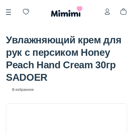
Увлажняющий крем для
рук с персиком Honey
Peach Hand Cream 30гр
*OVERSTOCK -30%
SADOER
Уход за лицом
В избранное
Волосы