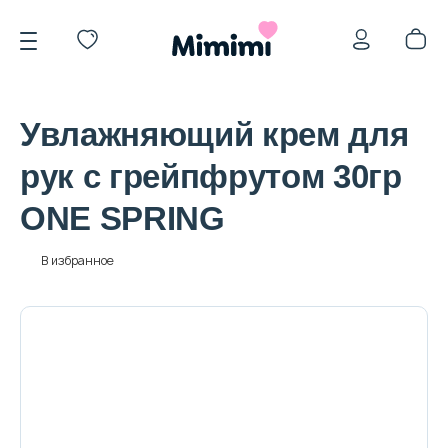
Увлажняющий крем для
рук с грейпфрутом 30гр
ONE SPRING
*OVERSTOCK -30%
В избранное
Уход за лицом
Волосы