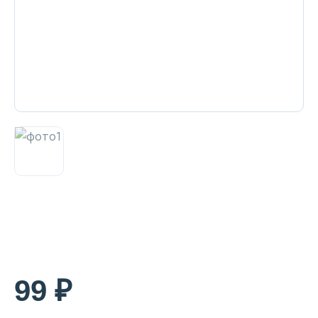
Декоративная косметика и уход за
губами
Тело
Наборы
Аксессуары
Бытовая химия
99 ₽