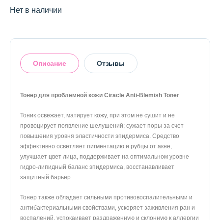
О магазине
Нет в наличии
Доставка и оплата
Политика конфиденциальности
Описание
Отзывы
Контактная информация
Тонер для проблемной кожи Ciracle Anti-Blemish Toner
+7 (996) 962 69 66
Тоник освежает, матирует кожу, при этом не сушит и не
Оставить отзыв
Телефон
Whats’APP
Telegram
провоцирует появление шелушений; сужает поры за счет
повышения уровня эластичности эпидермиса. Средство
эффективно осветляет пигментацию и рубцы от акне,
улучшает цвет лица, поддерживает на оптимальном уровне
гидро-липидный баланс эпидермиса, восстанавливает
защитный барьер.
Тонер также обладает сильными противовоспалительными и
антибактериальными свойствами, ускоряет заживления ран и
воспалений, успокаивает раздраженную и склонную к аллергии