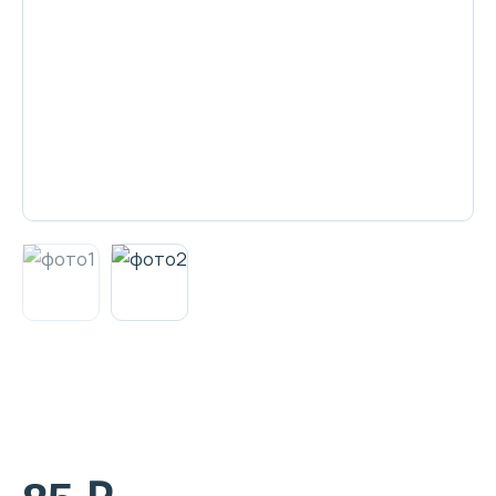
Декоративная косметика и уход за
губами
Тело
Наборы
Аксессуары
Бытовая химия