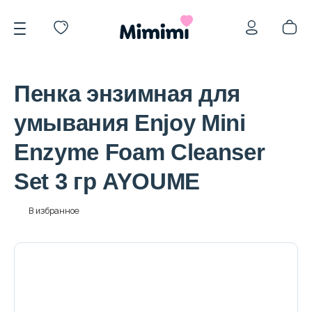
Пенка энзимная для
умывания Enjoy Mini
Enzyme Foam Cleanser
*OVERSTOCK -30%
Set 3 гр AYOUME
Уход за лицом
В избранное
Волосы