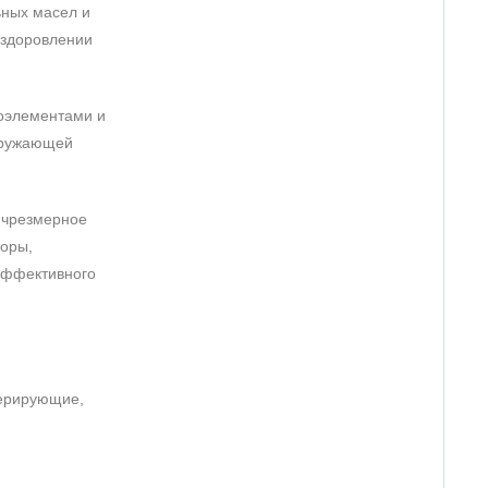
ьных масел и
оздоровлении
роэлементами и
окружающей
 чрезмерное
поры,
эффективного
нерирующие,