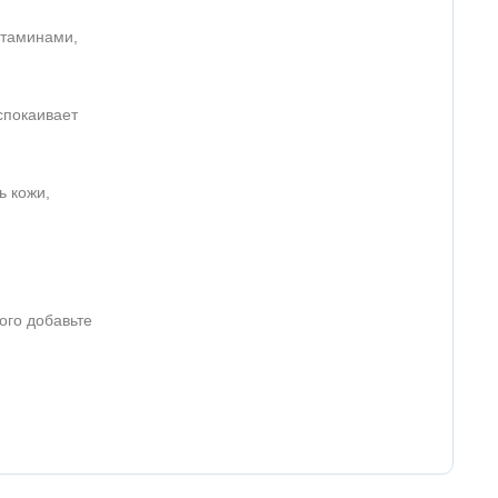
итаминами,
спокаивает
ь кожи,
ого добавьте