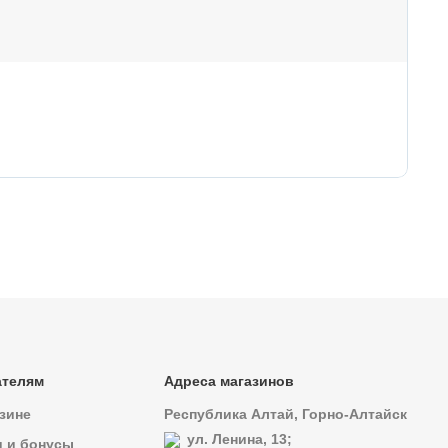
49
Кр
ателям
Адреса магазинов
зине
Республика Алтай, Горно-Алтайск
ул. Ленина, 13;
и и бонусы