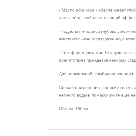
- Масло абрикоса - обеспечивает гл
дает небольшой осветляющий эффект, 
- Гидролат кипариса глубоко увлажня
чувствительную и раздраженную кожу.
- Токоферол (витамин E) улучшает выр
препятствует преждевременному ста
Для нормальной, комбинированной и 
Способ применения: нанесите на учас
немного воды и помассируйте ещё нем
Объем: 180 мл.