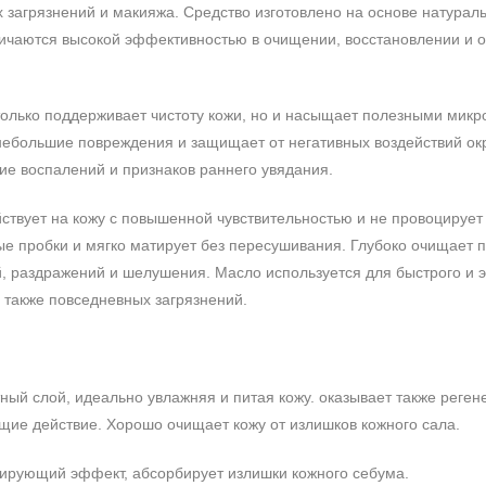
х загрязнений и макияжа. Средство изготовлено на основе натурал
тличаются высокой эффективностью в очищении, восстановлении и 
только поддерживает чистоту кожи, но и насыщает полезными мик
 небольшие повреждения и защищает от негативных воздействий 
ие воспалений и признаков раннего увядания.
ствует на кожу с повышенной чувствительностью и не провоцирует
е пробки и мягко матирует без пересушивания. Глубоко очищает 
 раздражений и шелушения. Масло используется для быстрого и 
а также повседневных загрязнений.
ный слой, идеально увлажняя и питая кожу. оказывает также реге
ие действие. Хорошо очищает кожу от излишков кожного сала.
атирующий эффект, абсорбирует излишки кожного себума.