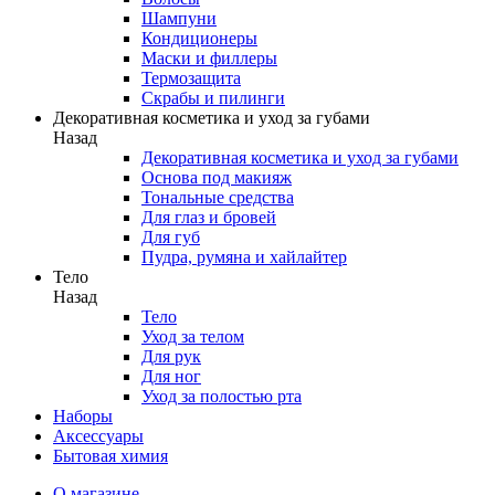
Шампуни
Кондиционеры
Маски и филлеры
Термозащита
Скрабы и пилинги
Декоративная косметика и уход за губами
Назад
Декоративная косметика и уход за губами
Основа под макияж
Тональные средства
Для глаз и бровей
Для губ
Пудра, румяна и хайлайтер
Тело
Назад
Тело
Уход за телом
Для рук
Для ног
Уход за полостью рта
Наборы
Аксессуары
Бытовая химия
О магазине