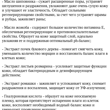
- Масло шиповника - сужает расширенные поры, устраняет
шелушения и раздражения, увлажняют даже очень сухую кожу
и улучшают ее эластичность. Обладает сильными
регенерирующими свойствами, за счет чего устраняет шрамы
и рубцы, заживляет раны;
- Масло жожоба - содержит большое количество витамина Е,
обеспечивая регенерирующие и противовоспалительные
свойства. Образует на коже защитный слой, идеально
увлажняя ее и поддерживая оптимальный ph-баланс;
- Экстракт почек букового дерева - помогает смягчить кожу,
уменьшить количество морщин и восстановить баланс влаги в
клетках кожи;
- Экстракт листьев розмарина - усиливает защитные функции
кожи, обладает бактерицидным и дезинфицирующем
действием;
- Экстракт ромашки - заживляет и успокаивает кожу, снимает
раздражения и воспаления, защищает кожу от УФ-излучения;
- Гиалуроновая кислота - образует на коже неосязаемую
пленку, которая препятствует испарению влаги из клеток
кожи, восполняет необходимый водный баланс кожи и
уменьшает проявление морщин;