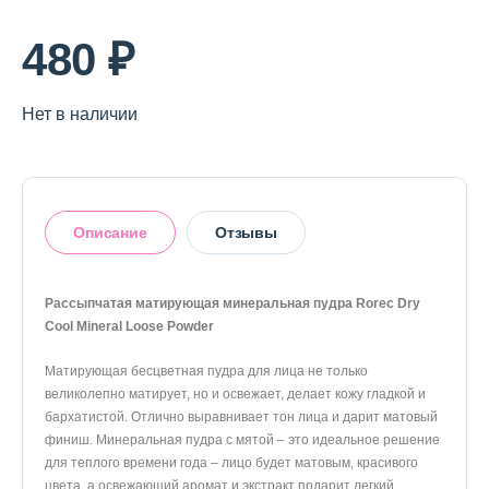
О магазине
480 ₽
Доставка и оплата
Политика конфиденциальности
Нет в наличии
Контактная информация
Описание
Отзывы
+7 (996) 962 69 66
Телефон
Whats’APP
Telegram
Рассыпчатая матирующая минеральная пудра Rorec Dry
Cool Mineral Loose Powder
Оставить отзыв
Матирующая бесцветная пудра для лица не только
великолепно матирует, но и освежает, делает кожу гладкой и
бархатистой. Отлично выравнивает тон лица и дарит матовый
финиш. Минеральная пудра с мятой – это идеальное решение
для теплого времени года – лицо будет матовым, красивого
цвета, а освежающий аромат и экстракт подарит легкий