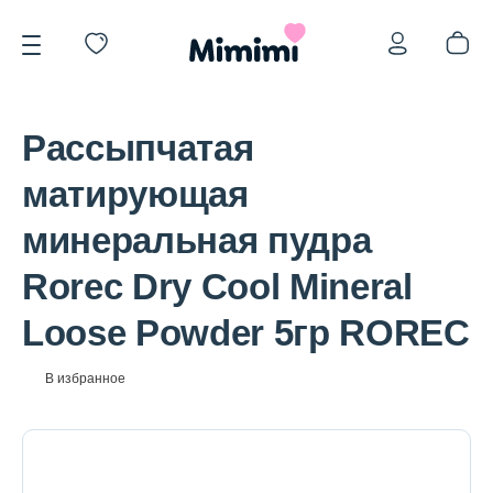
Рассыпчатая
матирующая
минеральная пудра
*OVERSTOCK -30%
Rorec Dry Cool Mineral
Loose Powder 5гр ROREC
Уход за лицом
В избранное
Волосы