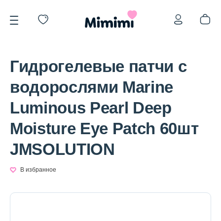
Гидрогелевые патчи с
водорослями Marine
Luminous Pearl Deep
*OVERSTOCK -30%
Moisture Eye Patch 60шт
JMSOLUTION
Уход за лицом
В избранное
Волосы