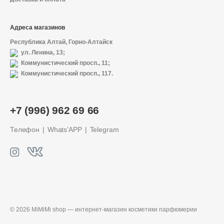
Адреса магазинов
Республика Алтай, Горно-Алтайск
ул. Ленина, 13;
Коммунистический просп., 11;
Коммунистический просп., 117.
О магазине
+7 (996) 962 69 66
Доставка и оплата
Телефон
Whats’APP
Telegram
Политика конфиденциальности
Контактная информация
+7 (996) 962 69 66
© 2026 MiMiMi shop — интернет-магазин
косметики парфюмерии