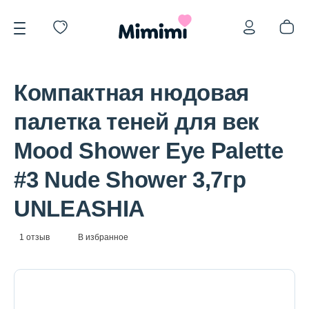
Компактная нюдовая
палетка теней для век
Mood Shower Eye Palette
*OVERSTOCK -30%
#3 Nude Shower 3,7гр
UNLEASHIA
Уход за лицом
1 отзыв
В избранное
Волосы