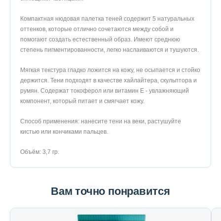
5
100%
Компактная нюдовая палетка теней содержит 5 натуральных
оттенков, которые отлично сочетаются между собой и
помогают создать естественный образ. Имеют среднюю
степень пигментированности, легко наслаиваются и тушуются.
Оставить отзыв
Мягкая текстура гладко ложится на кожу, не осыпается и стойко
держится. Тени подходят в качестве хайлайтера, скульптора и
Ульяна
08.11.2024
румян. Содержат токоферол или витамин E - увлажняющий
компонент, который питает и смягчает кожу.
Теперь это мои любимые тени 😍 Универсальные - и в пир, и в
Способ применения: нанесите тени на веки, растушуйте
мир. Для офиса и на вечер самое то 👍🏻
кистью или кончиками пальцев.
Объём: 3,7 гр.
Вам точно понравится