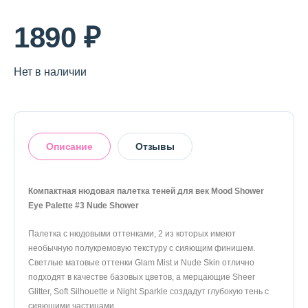
О магазине
1890 ₽
Доставка и оплата
Политика конфиденциальности
Нет в наличии
Контактная информация
Описание
Отзывы
+7 (996) 962 69 66
Телефон
Whats’APP
Telegram
Компактная нюдовая палетка теней для век Mood Shower
5
Eye Palette #3 Nude Shower
Палетка с нюдовыми оттенками, 2 из которых имеют
На основании 1 отзыва
необычную полукремовую текстуру с сияющим финишем.
Светлые матовые оттенки Glam Mist и Nude Skin отлично
1
0%
подходят в качестве базовых цветов, а мерцающие Sheer
2
0%
Glitter, Soft Silhouette и Night Sparkle создадут глубокую тень с
3
0%
сияющими частицами.
4
0%