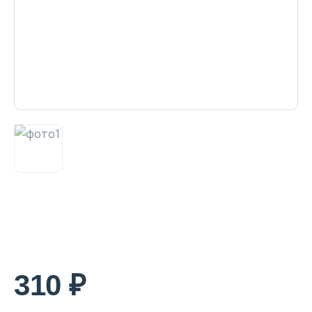
Декоративная косметика и уход за
губами
Тело
Наборы
Аксессуары
Бытовая химия
310 ₽