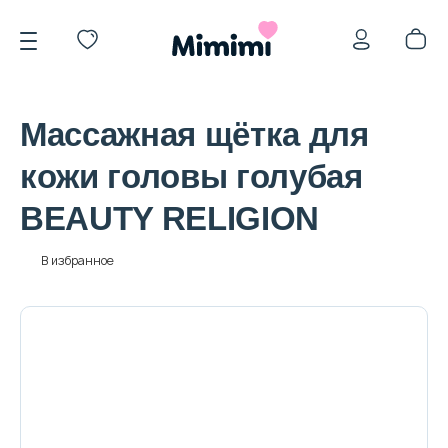
Массажная щётка для
кожи головы голубая
BEAUTY RELIGION
*OVERSTOCK -30%
В избранное
Уход за лицом
Волосы