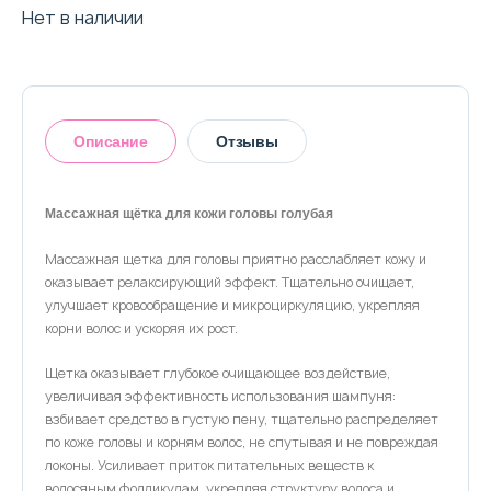
О магазине
Нет в наличии
Доставка и оплата
Политика конфиденциальности
Описание
Отзывы
Контактная информация
Массажная щётка для кожи головы голубая
+7 (996) 962 69 66
Массажная щетка для головы приятно расслабляет кожу и
Оставить отзыв
оказывает релаксирующий эффект. Тщательно очищает,
Телефон
Whats’APP
Telegram
улучшает кровообращение и микроциркуляцию, укрепляя
корни волос и ускоряя их рост.
Щетка оказывает глубокое очищающее воздействие,
увеличивая эффективность использования шампуня:
взбивает средство в густую пену, тщательно распределяет
по коже головы и корням волос, не спутывая и не повреждая
локоны. Усиливает приток питательных веществ к
волосяным фолликулам, укрепляя структуру волоса и