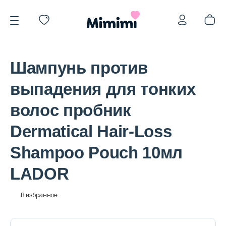
Шампунь против
выпадения для тонких
волос пробник
*OVERSTOCK -30%
Dermatical Hair-Loss
Shampoo Pouch 10мл
Уход за лицом
LADOR
Волосы
В избранное