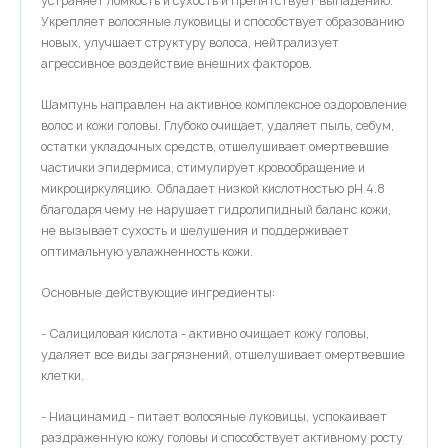
устраняет ломкость и сухость и препятствует выпадению.
Укрепляет волосяные луковицы и способствует образованию
новых, улучшает структуру волоса, нейтрализует
агрессивное воздействие внешних факторов.
Шампунь направлен на активное комплексное оздоровление
волос и кожи головы. Глубоко очищает, удаляет пыль, себум,
остатки укладочных средств, отшелушивает омертвевшие
частички эпидермиса, стимулирует кровообращение и
микроциркуляцию. Обладает низкой кислотностью pH 4.8
благодаря чему не нарушает гидролипидный баланс кожи,
не вызывает сухость и шелушения и поддерживает
оптимальную увлажненность кожи.
Основные действующие ингредиенты:
- Салициловая кислота - активно очищает кожу головы,
удаляет все виды загрязнений, отшелушивает омертвевшие
клетки.
- Ниацинамид - питает волосяные луковицы, успокаивает
раздраженную кожу головы и способствует активному росту