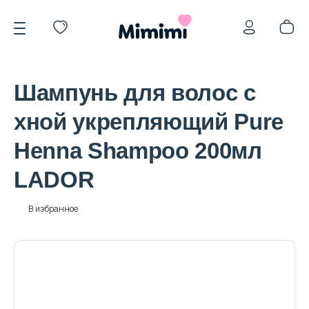
Шампунь для волос с
хной укрепляющий Pure
Henna Shampoo 200мл
*OVERSTOCK -30%
LADOR
Уход за лицом
В избранное
Волосы