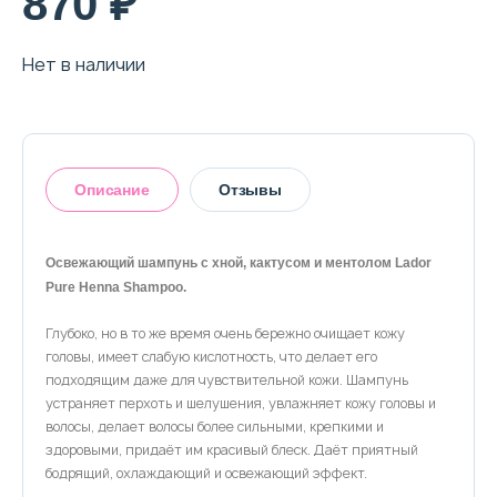
870 ₽
О магазине
Доставка и оплата
Нет в наличии
Политика конфиденциальности
Контактная информация
Описание
Отзывы
+7 (996) 962 69 66
Освежающий шампунь с хной, кактусом и ментолом Lador
Телефон
Whats’APP
Telegram
Pure Henna Shampoo.
Оставить отзыв
Глубоко, но в то же время очень бережно очищает кожу
головы, имеет слабую кислотность, что делает его
подходящим даже для чувствительной кожи. Шампунь
устраняет перхоть и шелушения, увлажняет кожу головы и
волосы, делает волосы более сильными, крепкими и
здоровыми, придаёт им красивый блеск. Даёт приятный
бодрящий, охлаждающий и освежающий эффект.