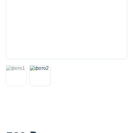
Декоративная косметика и уход за
губами
Тело
Наборы
Аксессуары
Бытовая химия