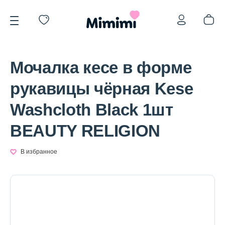
Мочалка кесе в форме
рукавицы чёрная Kese
Washcloth Black 1шт
*OVERSTOCK -30%
BEAUTY RELIGION
Уход за лицом
В избранное
Волосы