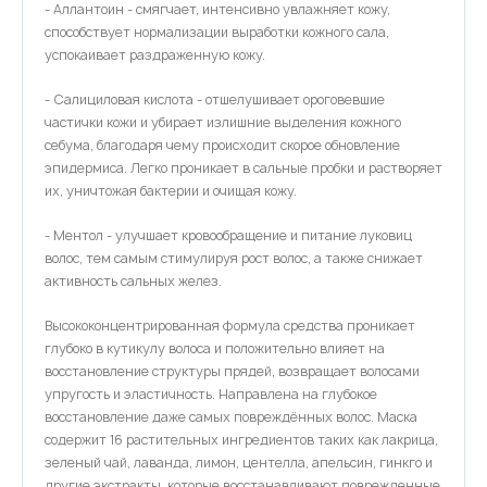
- Аллантоин - смягчает, интенсивно увлажняет кожу,
способствует нормализации выработки кожного сала,
успокаивает раздраженную кожу.
- Салициловая кислота - отшелушивает ороговевшие
частички кожи и убирает излишние выделения кожного
себума, благодаря чему происходит скорое обновление
эпидермиса. Легко проникает в сальные пробки и растворяет
их, уничтожая бактерии и очищая кожу.
- Ментол - улучшает кровообращение и питание луковиц
волос, тем самым стимулируя рост волос, а также снижает
активность сальных желез.
Высококонцентрированная формула средства проникает
глубоко в кутикулу волоса и положительно влияет на
восстановление структуры прядей, возвращает волосами
упругость и эластичность. Направлена на глубокое
восстановление даже самых повреждённых волос. Маска
содержит 16 растительных ингредиентов таких как лакрица,
зеленый чай, лаванда, лимон, центелла, апельсин, гинкго и
другие экстракты, которые восстанавливают поврежденные