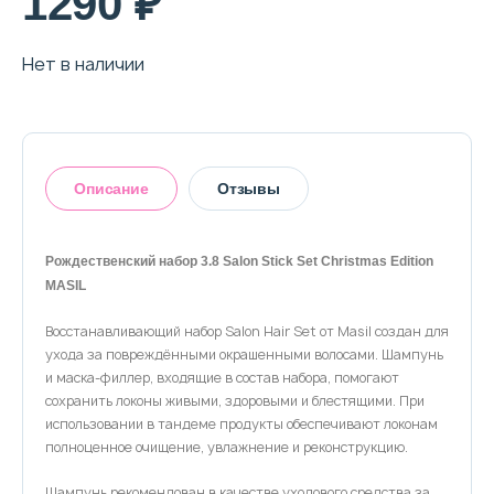
1290 ₽
О магазине
Доставка и оплата
Нет в наличии
Политика конфиденциальности
Контактная информация
Описание
Отзывы
+7 (996) 962 69 66
Рождественский набор 3.8 Salon Stick Set Christmas Edition
Телефон
Whats’APP
Telegram
MASIL
Оставить отзыв
Восстанавливающий набор Salon Hair Set от Masil создан для
ухода за повреждёнными окрашенными волосами. Шампунь
и маска-филлер, входящие в состав набора, помогают
сохранить локоны живыми, здоровыми и блестящими. При
использовании в тандеме продукты обеспечивают локонам
полноценное очищение, увлажнение и реконструкцию.
Шампунь рекомендован в качестве уходового средства за