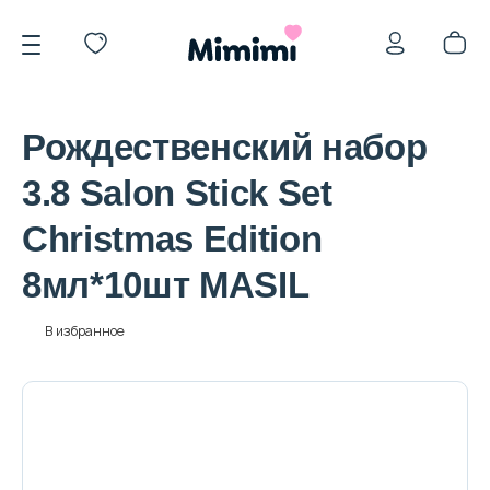
Рождественский набор
3.8 Salon Stick Set
Christmas Edition
*OVERSTOCK -30%
8мл*10шт MASIL
Уход за лицом
В избранное
Волосы