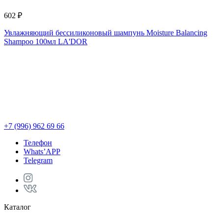
602 ₽
Увлажняющий бессиликоновый шампунь Moisture Balancing
Shampoo 100мл LA'DOR
2
М
L
+7 (996) 962 69 66
Телефон
Whats’APP
Telegram
Каталог