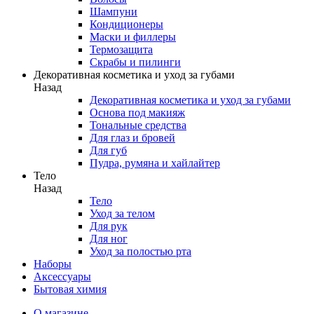
Шампуни
Кондиционеры
Маски и филлеры
Термозащита
Скрабы и пилинги
Декоративная косметика и уход за губами
Назад
Декоративная косметика и уход за губами
Основа под макияж
Тональные средства
Для глаз и бровей
Для губ
Пудра, румяна и хайлайтер
Тело
Назад
Тело
Уход за телом
Для рук
Для ног
Уход за полостью рта
Наборы
Аксессуары
Бытовая химия
О магазине