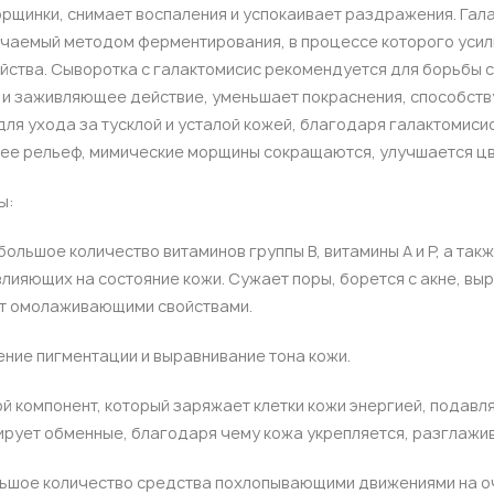
рщинки, снимает воспаления и успокаивает раздражения. Гала
учаемый методом ферментирования, в процессе которого уси
йства. Сыворотка с галактомисис рекомендуется для борьбы с
 и заживляющее действие, уменьшает покраснения, способст
для ухода за тусклой и усталой кожей, благодаря галактомис
 ее рельеф, мимические морщины сокращаются, улучшается цв
ы:
большое количество витаминов группы B, витамины A и P, а та
лияющих на состояние кожи. Сужает поры, борется с акне, вы
ет омолаживающими свойствами.
ение пигментации и выравнивание тона кожи.
й компонент, который заряжает клетки кожи энергией, подавл
ирует обменные, благодаря чему кожа укрепляется, разглажи
льшое количество средства похлопывающими движениями на 