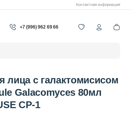
Контактная информация
+7 (996) 962 69 66
я лица с галактомисисом
ule Galacomyces 80мл
USE СР-1