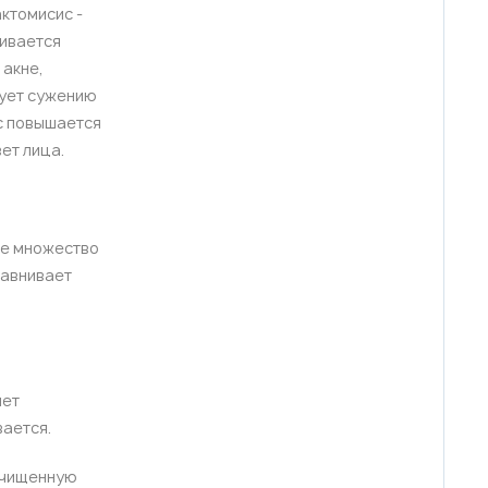
ктомисис -
ливается
 акне,
вует сужению
ис повышается
ет лица.
кже множество
равнивает
яет
вается.
очищенную