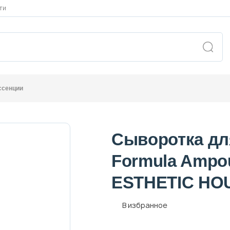
ти
ссенции
Сыворотка дл
Formula Ampo
ESTHETIC HO
В избранное