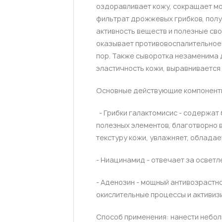
оздоравливает кожу, сокращает мо
фильтрат дрожжевых грибков, пол
активность веществ и полезные сво
оказывает противовоспалительное
пор. Также сыворотка незаменима 
эластичность кожи, выравнивается
Основные действующие компонент
- Грибки галактомисис - содержат 
полезных элементов, благотворно в
текстуру кожи, увлажняет, облада
- Ниацинамид - отвечает за осветл
- Аденозин - мощный антивозрастно
окислительные процессы и активиз
Способ применения: нанести небо