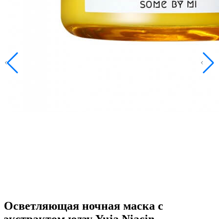
Осветляющая ночная маска с
экстрактом юдзу Yuja Niacin