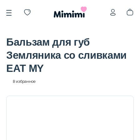
Бальзам для губ
Земляника со сливками
EAT MY
*OVERSTOCK -30%
В избранное
Уход за лицом
Волосы