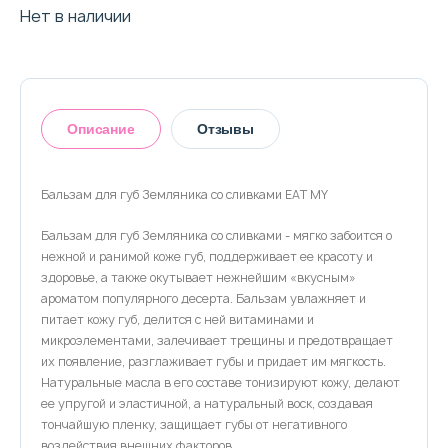
О магазине
Нет в наличии
Доставка и оплата
Политика конфиденциальности
Описание
Отзывы
Контактная информация
Бальзам для губ Земляника со сливками EAT MY
+7 (996) 962 69 66
Бальзам для губ Земляника со сливками - мягко забоится о
Оставить отзыв
нежной и ранимой коже губ, поддерживает ее красоту и
Телефон
Whats’APP
Telegram
здоровье, а также окутывает нежнейшим «вкусным»
ароматом популярного десерта. Бальзам увлажняет и
питает кожу губ, делится с ней витаминами и
микроэлементами, залечивает трещины и предотвращает
их появление, разглаживает губы и придает им мягкость.
Натуральные масла в его составе тонизируют кожу, делают
ее упругой и эластичной, а натуральный воск, создавая
тончайшую пленку, защищает губы от негативного
воздействия внешних факторов.