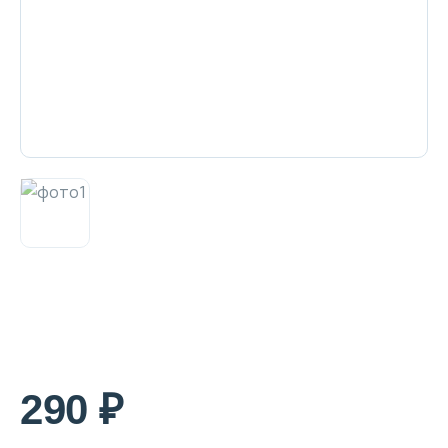
Декоративная косметика и уход за
губами
Тело
Наборы
Аксессуары
Бытовая химия
290 ₽