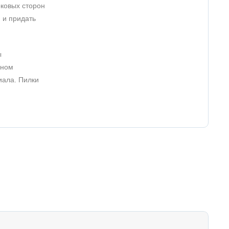
оковых сторон
 и придать
ы
дном
иала. Пилки