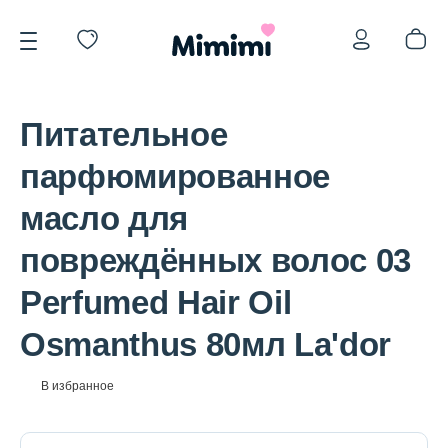
Питательное
парфюмированное
масло для
*OVERSTOCK -30%
повреждённых волос 03
Perfumed Hair Oil
Уход за лицом
Osmanthus 80мл La'dor
Волосы
В избранное