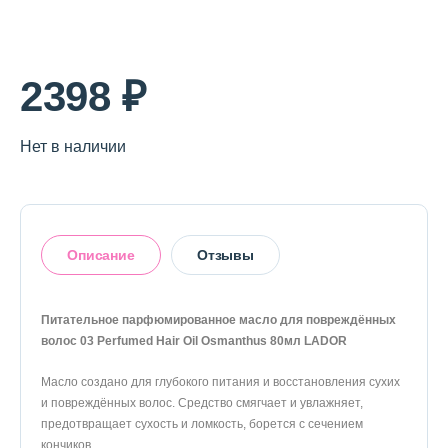
О магазине
Доставка и оплата
2398 ₽
Политика конфиденциальности
Нет в наличии
Контактная информация
+7 (996) 962 69 66
Описание
Отзывы
Телефон
Whats’APP
Telegram
Питательное парфюмированное масло для повреждённых
волос 03 Perfumed Hair Oil Osmanthus 80мл LADOR
Оставить отзыв
Масло создано для глубокого питания и восстановления сухих
и повреждённых волос. Средство смягчает и увлажняет,
предотвращает сухость и ломкость, борется с сечением
кончиков.