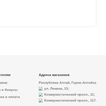
1
27
Во
ателям
Адреса магазинов
зине
Республика Алтай, Горно-Алтайск
ул. Ленина, 13;
и и бонусы
Коммунистический просп., 11;
ка и оплата
Коммунистический просп., 117.