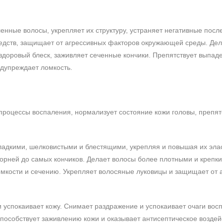
ленные волосы, укрепляет их структуру, устраняет негативные посл
едств, защищает от агрессивных факторов окружающей среды. Де
здоровый блеск, заживляет сеченные кончики. Препятствует выпад
дупреждает ломкость.
 процессы воспаления, нормализует состояние кожи головы, препят
гладкими, шелковистыми и блестящими, укрепляя и повышая их эла
корней до самых кончиков. Делает волосы более плотными и крепки
омкости и сечению. Укрепляет волосяные луковицы и защищает от 
 и успокаивает кожу. Снимает раздражение и успокаивает очаги вос
пособствует заживлению кожи и оказывает антисептическое воздей