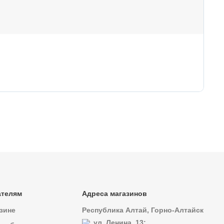
1
29
Ги
ателям
Адреса магазинов
зине
Республика Алтай, Горно-Алтайск
ул. Ленина, 13;