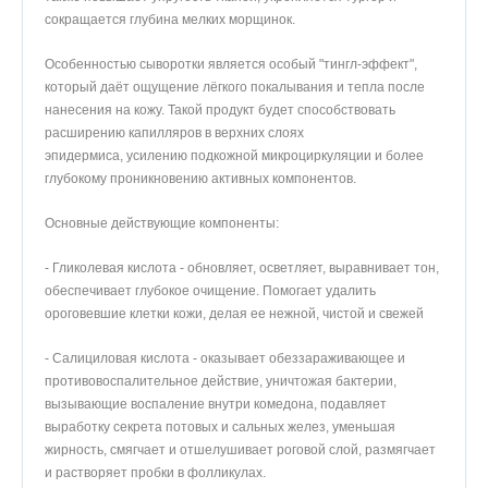
сокращается глубина мелких морщинок.
5
100%
Особенностью сыворотки является особый "тингл-эффект",
который даёт ощущение лёгкого покалывания и тепла после
нанесения на кожу. Такой продукт будет способствовать
Оставить отзыв
расширению капилляров в верхних слоях
эпидермиса, усилению подкожной микроциркуляции и более
глубокому проникновению активных компонентов.
Милена
07.11.2024
Основные действующие компоненты:
Мой первый кровавый пилинг в который я влюбилась 💗
- Гликолевая кислота - обновляет, осветляет, выравнивает тон,
Буквально за месяц полностью очистил мое лицо от комедонов
обеспечивает глубокое очищение. Помогает удалить
черных точек и воспалений а так же я заметила что после еще
ороговевшие клетки кожи, делая ее нежной, чистой и свежей
одного месяца использования осветлил пост-акне . Хватило
сыворотки надолго, так как надо всего лишь одну пипетку , что
- Салициловая кислота - оказывает обеззараживающее и
бы нанести на лицо .
противовоспалительное действие, уничтожая бактерии,
вызывающие воспаление внутри комедона, подавляет
выработку секрета потовых и сальных желез, уменьшая
жирность, смягчает и отшелушивает роговой слой, размягчает
и растворяет пробки в фолликулах.