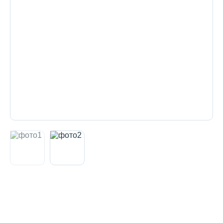
Декоративная косметика и уход за
губами
Тело
Наборы
Аксессуары
Бытовая химия