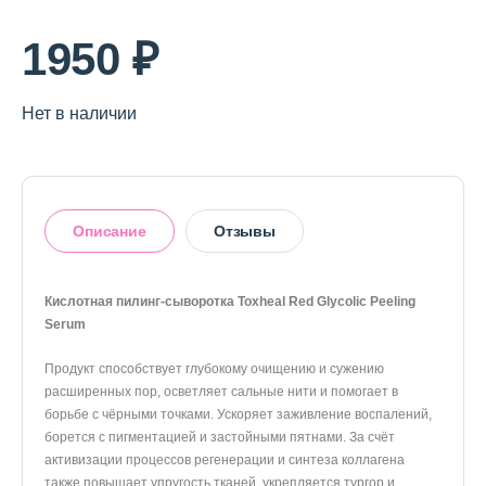
О магазине
1950 ₽
Доставка и оплата
Политика конфиденциальности
Нет в наличии
Контактная информация
Описание
Отзывы
+7 (996) 962 69 66
Телефон
Whats’APP
Telegram
Кислотная пилинг-сыворотка Toxheal Red Glycolic Peeling
5
Serum
Продукт способствует глубокому очищению и сужению
На основании 1 отзыва
расширенных пор, осветляет сальные нити и помогает в
борьбе с чёрными точками. Ускоряет заживление воспалений,
1
0%
борется с пигментацией и застойными пятнами. За счёт
2
0%
активизации процессов регенерации и синтеза коллагена
3
0%
также повышает упругость тканей, укрепляется тургор и
4
0%