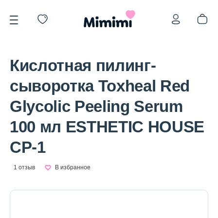
Кислотная пилинг-
сыворотка Toxheal Red
Glycolic Peeling Serum
*OVERSTOCK -30%
100 мл ESTHETIC HOUSE
СР-1
Уход за лицом
1 отзыв
В избранное
Волосы