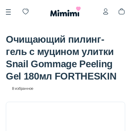
Очищающий пилинг-
гель с муцином улитки
Snail Gommage Peeling
*OVERSTOCK -30%
Gel 180мл FORTHESKIN
Уход за лицом
В избранное
Волосы