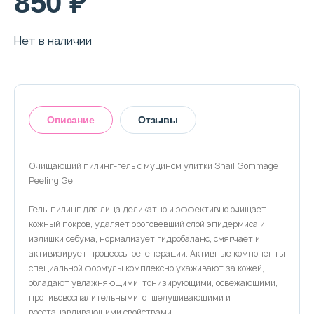
850 ₽
О магазине
Доставка и оплата
Нет в наличии
Политика конфиденциальности
Контактная информация
Описание
Отзывы
+7 (996) 962 69 66
Очищающий пилинг-гель с муцином улитки Snail Gommage
Peeling Gel
Телефон
Whats’APP
Telegram
Оставить отзыв
Гель-пилинг для лица деликатно и эффективно очищает
кожный покров, удаляет ороговевший слой эпидермиса и
излишки себума, нормализует гидробаланс, смягчает и
активизирует процессы регенерации. Активные компоненты
специальной формулы комплексно ухаживают за кожей,
обладают увлажняющими, тонизирующими, освежающими,
противовоспалительными, отшелушивающими и
восстанавливающими свойствами.