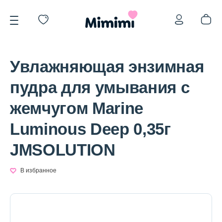
Увлажняющая энзимная
пудра для умывания с
жемчугом Marine
*OVERSTOCK -30%
Luminous Deep 0,35г
JMSOLUTION
Уход за лицом
В избранное
Волосы