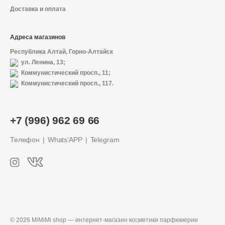
Доставка и оплата
Адреса магазинов
Республика Алтай, Горно-Алтайск
ул. Ленина, 13;
Коммунистический просп., 11;
Коммунистический просп., 117.
О магазине
+7 (996) 962 69 66
Доставка и оплата
Телефон
Whats’APP
Telegram
Политика конфиденциальности
Контактная информация
+7 (996) 962 69 66
© 2026 MiMiMi shop — интернет-магазин
косметики парфюмерии