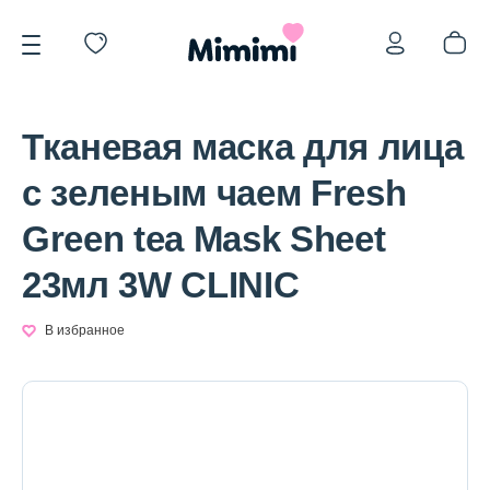
Тканевая маска для лица
с зеленым чаем Fresh
Green tea Mask Sheet
*OVERSTOCK -30%
23мл 3W CLINIC
Уход за лицом
В избранное
Волосы