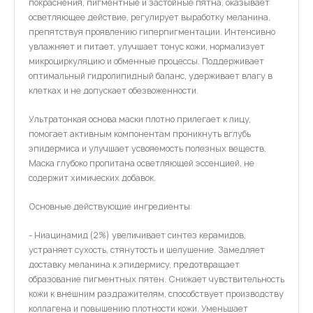
покраснения, пигментные и застойные пятна, оказывает
5
100%
осветляющее действие, регулирует выработку меланина,
препятствуя проявлению гиперпигментации. Интенсивно
увлажняет и питает, улучшает тонус кожи, нормализует
микроциркуляцию и обменные процессы. Поддерживает
Оставить отзыв
оптимальный гидролипидный баланс, удерживает влагу в
клетках и не допускает обезвоженности.
Ультратонкая основа маски плотно прилегает к лицу,
Дарья
02.11.2024
помогает активным компонентам проникнуть вглубь
эпидермиса и улучшает усвояемость полезных веществ.
Маска глубоко пропитана осветляющей эссенцией, не
Сама маска плотно прилегает к коже, тонкая, хорошо
содержит химических добавок.
увлажняет, приятно пахнет, заметно отбеливает лицо и
осветляет пост-акне- несколько пятен стали едва
Основные действующие ингредиенты:
заметными. Буду брать еще!
- Ниацинамид (2%) увеличивает синтез керамидов,
устраняет сухость, стянутость и шелушение. Замедляет
доставку меланина к эпидермису, предотвращает
образование пигментных пятен. Снижает чувствительность
кожи к внешним раздражителям, способствует производству
коллагена и повышению плотности кожи. Уменьшает