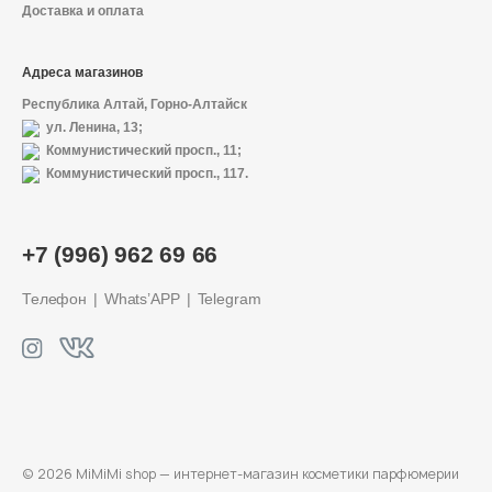
Доставка и оплата
Адреса магазинов
Республика Алтай, Горно-Алтайск
ул. Ленина, 13;
Коммунистический просп., 11;
Коммунистический просп., 117.
О магазине
+7 (996) 962 69 66
Доставка и оплата
Телефон
Whats’APP
Telegram
Политика конфиденциальности
Контактная информация
+7 (996) 962 69 66
© 2026 MiMiMi shop — интернет-магазин
косметики парфюмерии