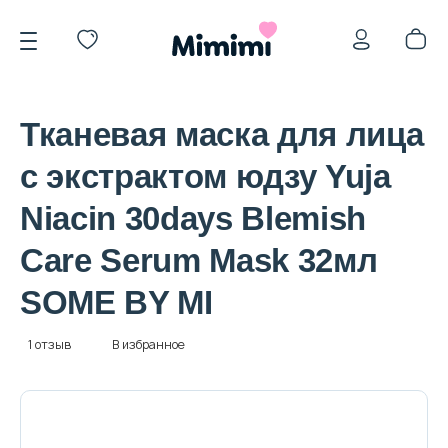
Тканевая маска для лица
с экстрактом юдзу Yuja
Niacin 30days Blemish
*OVERSTOCK -30%
Care Serum Mask 32мл
SOME BY MI
Уход за лицом
1 отзыв
В избранное
Волосы