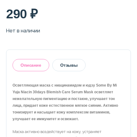
290 ₽
Нет в наличии
Описание
Отзывы
Осветляющая маска с ниацинамидом и юдзу Some By Mi
5
Yuja Niacin 30days Blemish Care Serum Mask осветляет
нежелательную пигментацию и постакне, улучшает тон
На основании 1 отзыва
лица, придает коже естественное мягкое сияние. Активно
тонизирует и насыщает кожу комплексом витаминов,
1
0%
улучшает ее иммунитет и освежает.
2
0%
3
0%
Маска активно воздействует на кожу, устраняет
4
0%