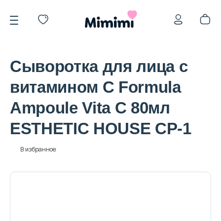
Сыворотка для лица с
витамином С Formula
Ampoule Vita C 80мл
*OVERSTOCK -30%
ESTHETIC HOUSE CP-1
Уход за лицом
В избранное
Волосы