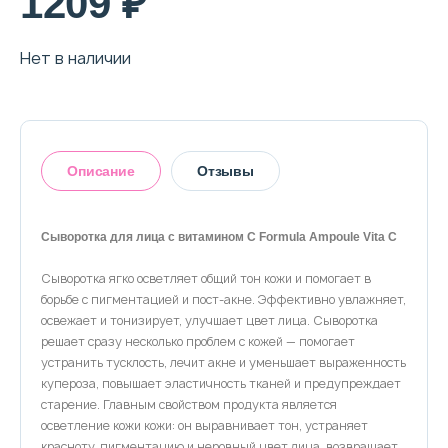
1209 ₽
О магазине
Доставка и оплата
Нет в наличии
Политика конфиденциальности
Контактная информация
Описание
Отзывы
+7 (996) 962 69 66
Сыворотка для лица с витамином С Formula Ampoule Vita C
Телефон
Whats’APP
Telegram
Сыворотка ягко осветляет общий тон кожи и помогает в
Оставить отзыв
борьбе с пигментацией и пост-акне. Эффективно увлажняет,
освежает и тонизирует, улучшает цвет лица. Сыворотка
решает сразу несколько проблем с кожей — помогает
устранить тусклость, лечит акне и уменьшает выраженность
купероза, повышает эластичность тканей и предупреждает
старение. Главным свойством продукта является
осветление кожи кожи: он выравнивает тон, устраняет
красноту, пигментацию и неровный цвет лица, возвращает