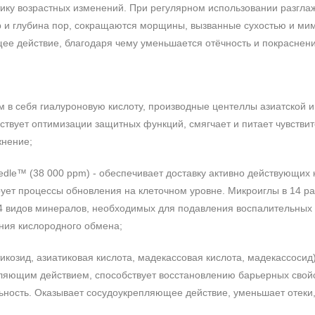
ику возрастных изменений. При регулярном использовании разгла
и глубина пор, сокращаются морщины, вызванные сухостью и мим
ее действие, благодаря чему уменьшается отёчность и покраснени
 в себя гиалуроновую кислоту, производные центеллы азиатской и 
ствует оптимизации защитных функций, смягчает и питает чувствит
жнение;
edle™ (38 000 ppm) - обеспечивает доставку активно действующих 
рует процессы обновления на клеточном уровне. Микроиглы в 14 р
14 видов минералов, необходимых для подавления воспалительных
ния кислородного обмена;
икозид, азиатиковая кислота, мадекассовая кислота, мадекассосид)
яющим действием, способствует восстановлению барьерных свойс
льность. Оказывает сосудоукрепляющее действие, уменьшает отеки