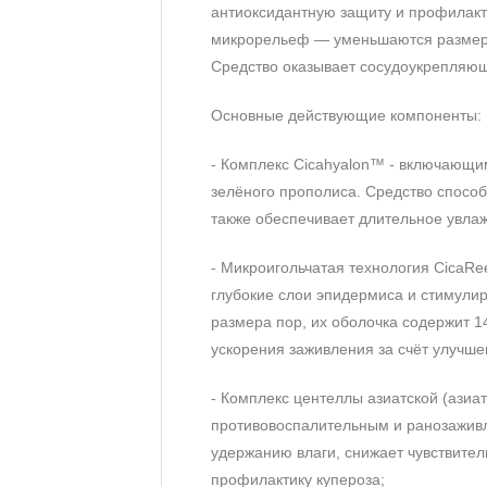
антиоксидантную защиту и профилакт
микрорельеф — уменьшаются размер 
Средство оказывает сосудоукрепляющ
Основные действующие компоненты:
- Комплекс Cicahyalon™ - включающим
зелёного прополиса. Средство способ
также обеспечивает длительное увла
- Микроигольчатая технология CicaRe
глубокие слои эпидермиса и стимули
размера пор, их оболочка содержит 
ускорения заживления за счёт улучше
- Комплекс центеллы азиатской (азиат
противовоспалительным и ранозаживл
удержанию влаги, снижает чувствите
профилактику купероза;