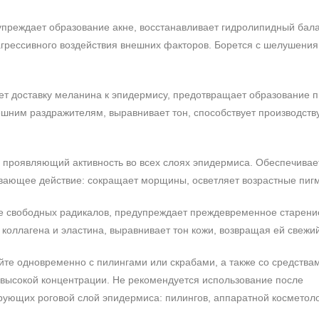
дупреждает образование акне, восстанавливает гидролипидный бала
агрессивного воздействия внешних факторов. Борется с шелушения
яет доставку меланина к эпидермису, предотвращает образование 
нешним раздражителям, выравнивает тон, способствует производств
, проявляющий активность во всех слоях эпидермиса. Обеспечивае
ающее действие: сокращает морщины, осветляет возрастные пигм
вие свободных радикалов, предупреждает преждевременное старени
коллагена и эластина, выравнивает тон кожи, возвращая ей свежий
те одновременно с пилингами или скрабами, а также со средства
 высокой концентрации. Не рекомендуется использование после
рующих роговой слой эпидермиса: пилингов, аппаратной косметоло