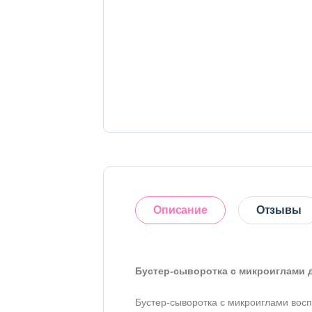
Тело
Наборы
Аксессуары
Бытовая химия
Описание
Отзывы
Бустер-сыворотка с микроиглами д
Оставить отзыв
Бустер-сыворотка с микроиглами вос