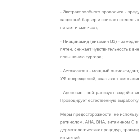
- Экстракт зелёного прополиса - пре
защитный барьер и снижает степень 
питает и смягчает;
- Ниацинамид (витамин B3) - замедл
пятен, снижает чувствительность к в
повышению тургора;
- Астаксантин - мощный антиоксидант
УФ-повреждений, оказывает омолажив
- Аденозин - нейтрализует воздейст
Провоцирует естественную выработку 
Меры предосторожности: не используй
ретинолом, AHA, BHA, витамином C в
дерматологических процедур, травми
инъекций.