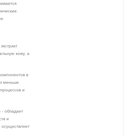
живается
ические.
я.
экстракт
ельную кожу, а
компонентов в
аз меньше
 процессов и
 - обладает
тв и
, осуществляет