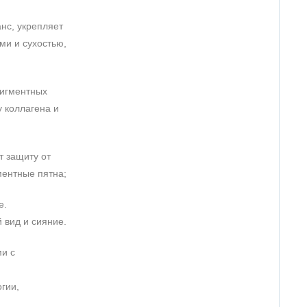
нс, укрепляет
ми и сухостью,
пигментных
у коллагена и
т защиту от
ентные пятна;
е.
 вид и сияние.
ми с
гии,