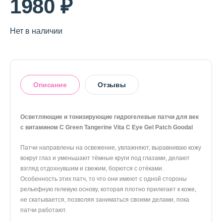
1980 ₽
О магазине
Доставка и оплата
Нет в наличии
Политика конфиденциальности
Контактная информация
Описание
Отзывы
+7 (996) 962 69 66
Осветляющие и тонизирующие гидрогелевые патчи для век
Телефон
Whats’APP
Telegram
с витамином C Green Tangerine Vita C Eye Gel Patch Goodal
Оставить отзыв
Патчи направлены на освежение, увлажняют, выравниваю кожу
вокруг глаз и уменьшают тёмные круги под глазами, делают
взгляд отдохнувшим и свежим, борются с отёками.
Особенность этих патч, то что они имеют с одной стороны
рельефную гелевую основу, которая плотно прилегает к коже,
не скатывается, позволяя заниматься своими делами, пока
патчи работают.