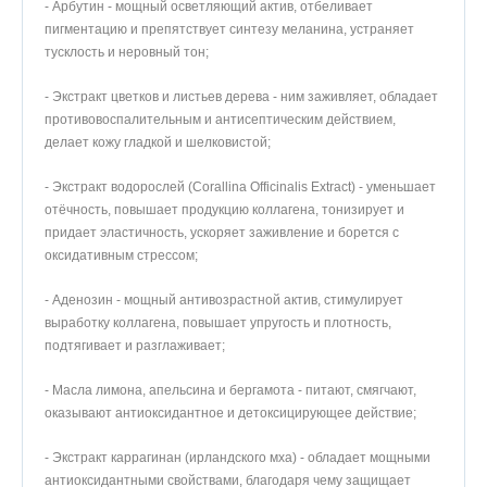
- Арбутин - мощный осветляющий актив, отбеливает
пигментацию и препятствует синтезу меланина, устраняет
тусклость и неровный тон;
- Экстракт цветков и листьев дерева - ним заживляет, обладает
противовоспалительным и антисептическим действием,
делает кожу гладкой и шелковистой;
- Экстракт водорослей (Corallina Officinalis Extract) - уменьшает
отёчность, повышает продукцию коллагена, тонизирует и
придает эластичность, ускоряет заживление и борется с
оксидативным стрессом;
- Аденозин - мощный антивозрастной актив, стимулирует
выработку коллагена, повышает упругость и плотность,
подтягивает и разглаживает;
- Масла лимона, апельсина и бергамота - питают, смягчают,
оказывают антиоксидантное и детоксицирующее действие;
- Экстракт каррагинан (ирландского мха) - обладает мощными
антиоксидантными свойствами, благодаря чему защищает