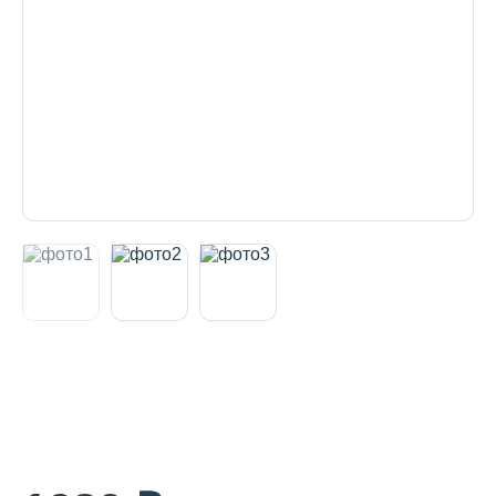
Декоративная косметика и уход за
губами
Тело
Наборы
Аксессуары
Бытовая химия