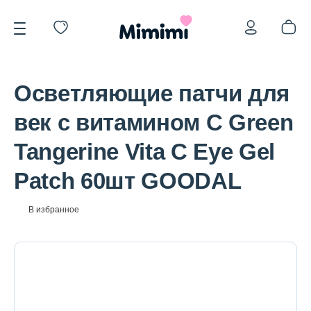
Осветляющие патчи для
век с витамином C Green
Tangerine Vita C Eye Gel
*OVERSTOCK -30%
Patch 60шт GOODAL
Уход за лицом
В избранное
Волосы