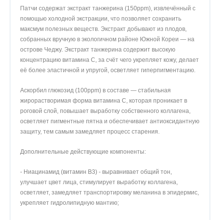
Патчи содержат экстракт танжерина (150ppm), извлечённый с
помощью холодной экстракции, что позволяет сохранить
максмум полезных веществ. Экстракт добывают из плодов,
собранных вручную в экологичном районе Южной Кореи — на
острове Чеджу. Экстракт танжерина содержит высокую
концентрацию витамина C, за счёт чего укрепляет кожу, делает
её более эластичной и упругой, осветляет гиперпигментацию.
Аскорбил глюкозид (100ppm) в составе — стабильная
жирорастворимая форма витамина C, которая проникает в
роговой слой, повышает выработку собственного коллагена,
осветляет пигментные пятна и обеспечивает антиоксидантную
защиту, тем самым замедляет процесс старения.
Дополнительные действующие компоненты:
- Ниацинамид (витамин B3) - выравнивает общий тон,
улучшает цвет лица, стимулирует выработку коллагена,
осветляет, замедляет транспортировку меланина в эпидермис,
укрепляет гидролипидную мантию;