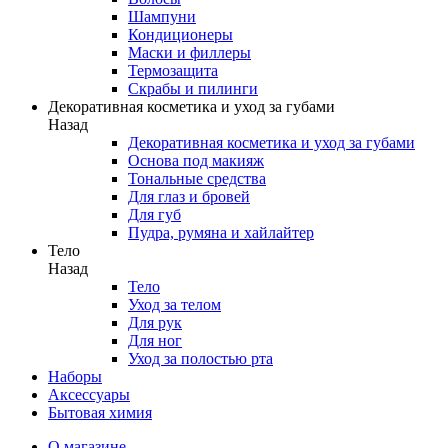
Шампуни
Кондиционеры
Маски и филлеры
Термозащита
Скрабы и пилинги
Декоративная косметика и уход за губами
Назад
Декоративная косметика и уход за губами
Основа под макияж
Тональные средства
Для глаз и бровей
Для губ
Пудра, румяна и хайлайтер
Тело
Назад
Тело
Уход за телом
Для рук
Для ног
Уход за полостью рта
Наборы
Аксессуары
Бытовая химия
О магазине