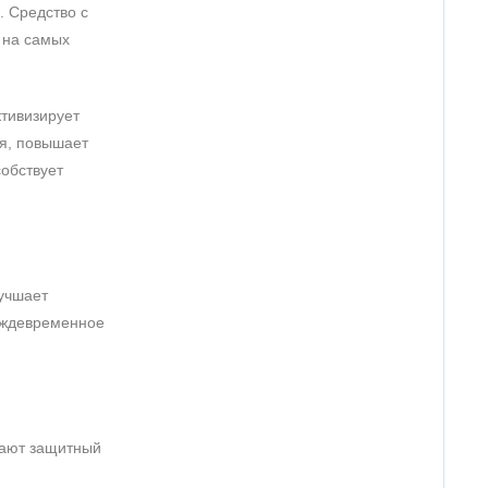
. Средство с
 на самых
тивизирует
я, повышает
обствует
лучшает
реждевременное
вают защитный