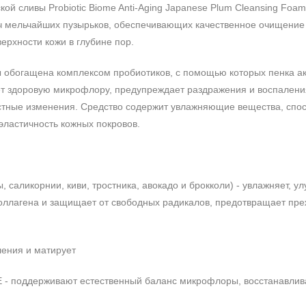
й сливы Probiotic Biome Anti-Aging Japanese Plum Cleansing Foam
сяч мельчайших пузырьков, обеспечивающих качественное очищение
ерхности кожи в глубине пор.
ы обогащена комплексом пробиотиков, с помощью которых пенка ак
ет здоровую микрофлору, предупреждает раздражения и воспалени
стные изменения. Средство содержит увлажняющие вещества, спос
эластичность кожных покровов.
, саликорнии, киви, тростника, авокадо и брокколи) - увлажняет, у
 коллагена и защищает от свободных радикалов, предотвращает п
ления и матирует
и E - поддерживают естественный баланс микрофлоры, восстанавли