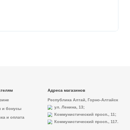
73
Ко
ателям
Адреса магазинов
зине
Республика Алтай, Горно-Алтайск
ул. Ленина, 13;
и и бонусы
Коммунистический просп., 11;
ка и оплата
Коммунистический просп., 117.