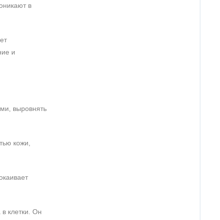
оникают в
ет
ние и
ами, выровнять
тью кожи,
окаивает
в клетки. Он