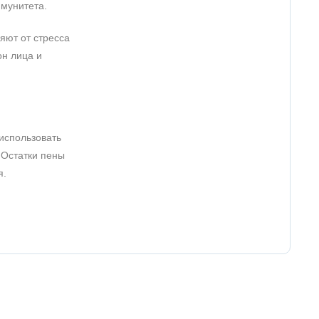
ммунитета.
яют от стресса
он лица и
 использовать
 Остатки пены
я.