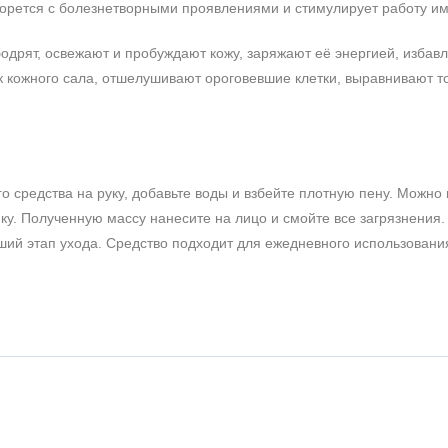
борется с болезнетворными проявлениями и стимулирует работу и
бодрят, освежают и пробуждают кожу, заряжают её энергией, избавл
 кожного сала, отшелушивают ороговевшие клетки, выравнивают т
 средства на руку, добавьте воды и взбейте плотную пену. Можно
ку. Полученную массу нанесите на лицо и смойте все загрязнения.
ий этап ухода. Средство подходит для ежедневного использовани