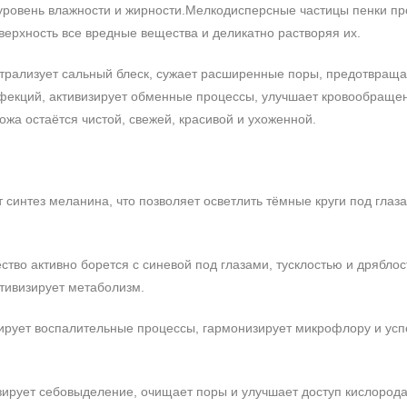
 уровень влажности и жирности.Мелкодисперсные частицы пенки пр
оверхность все вредные вещества и деликатно растворяя их.
йтрализует сальный блеск, сужает расширенные поры, предотвраща
фекций, активизирует обменные процессы, улучшает кровообраще
ожа остаётся чистой, свежей, красивой и ухоженной.
т синтез меланина, что позволяет осветлить тёмные круги под глаз
ство активно борется с синевой под глазами, тусклостью и дряблос
тивизирует метаболизм.
кирует воспалительные процессы, гармонизирует микрофлору и усп
изирует себовыделение, очищает поры и улучшает доступ кислорода 