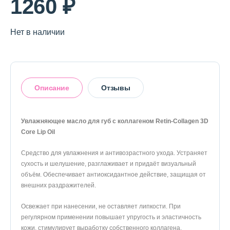
1260 ₽
О магазине
Доставка и оплата
Нет в наличии
Политика конфиденциальности
Контактная информация
Описание
Отзывы
+7 (996) 962 69 66
Увлажняющее масло для губ с коллагеном Retin-Collagen 3D
Телефон
Whats’APP
Telegram
Core Lip Oil
Оставить отзыв
Средство для увлажнения и антивозрастного ухода. Устраняет
сухость и шелушение, разглаживает и придаёт визуальный
объём. Обеспечивает антиоксидантное действие, защищая от
внешних раздражителей.
Освежает при нанесении, не оставляет липкости. При
регулярном применении повышает упругость и эластичность
кожи, стимулирует выработку собственного коллагена.