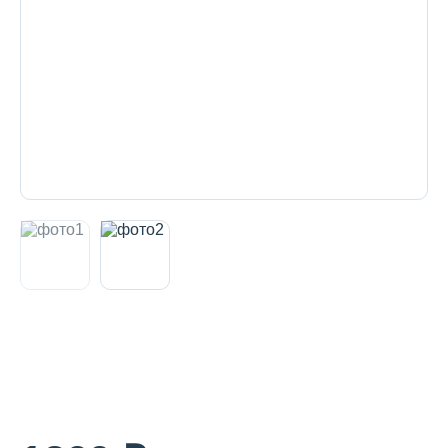
Декоративная косметика и уход за
губами
Тело
Наборы
Аксессуары
Бытовая химия