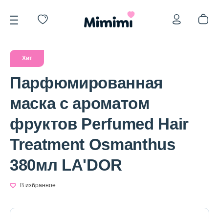
Хит
Парфюмированная
маска с ароматом
*OVERSTOCK -30%
фруктов Perfumed Hair
Treatment Osmanthus
Уход за лицом
380мл LA'DOR
Волосы
В избранное