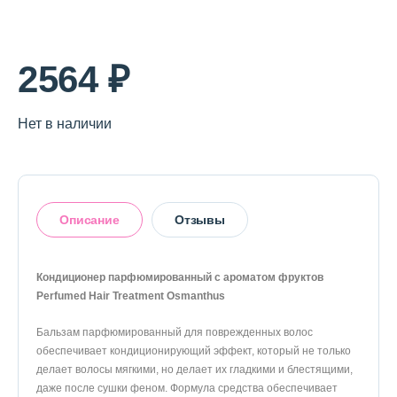
О магазине
Доставка и оплата
2564 ₽
Политика конфиденциальности
Нет в наличии
Контактная информация
+7 (996) 962 69 66
Описание
Отзывы
Телефон
Whats’APP
Telegram
Кондиционер парфюмированный с ароматом фруктов
Perfumed Hair Treatment Osmanthus
Оставить отзыв
Бальзам парфюмированный для поврежденных волос
обеспечивает кондиционирующий эффект, который не только
делает волосы мягкими, но делает их гладкими и блестящими,
даже после сушки феном. Формула средства обеспечивает