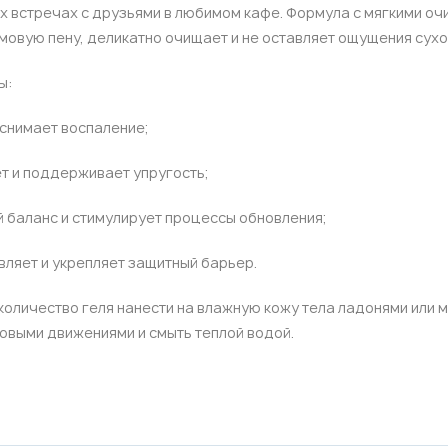
ых встречах с друзьями в любимом кафе. Формула с мягкими 
овую пену, деликатно очищает и не оставляет ощущения сухо
ы:
 снимает воспаление;
ет и поддерживает упругость;
й баланс и стимулирует процессы обновления;
ивляет и укрепляет защитный барьер.
оличество геля нанести на влажную кожу тела ладонями или 
говыми движениями и смыть теплой водой.