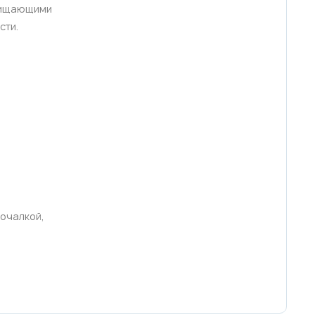
очищающими
сти.
мочалкой,