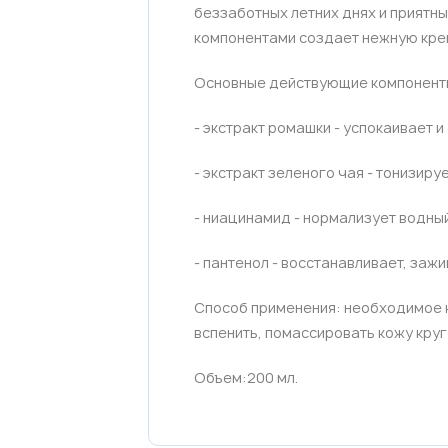
беззаботных летних днях и приятн
компонентами создает нежную крем
Основные действующие компонент
- экстракт ромашки - успокаивает и
- экстракт зеленого чая - тонизиру
- ниацинамид - нормализует водны
- пантенол - восстанавливает, заж
Способ применения: необходимое к
вспенить, помассировать кожу кру
Объем:200 мл.