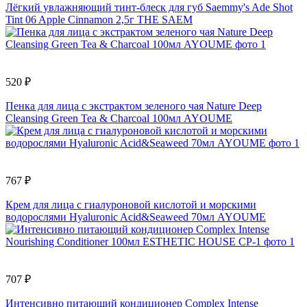
Лёгкий увлажняющий тинт-блеск для губ Saemmy's Ade Shot
Tint 06 Apple Cinnamon 2,5г THE SAEM
520 ₽
Пенка для лица с экстрактом зеленого чая Nature Deep
Cleansing Green Tea & Charcoal 100мл AYOUME
767 ₽
Крем для лица с гиалуроновой кислотой и морскими
водорослями Hyaluronic Acid&Seaweed 70мл AYOUME
707 ₽
Интенсивно питающий кондиционер Complex Intense