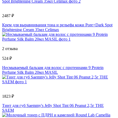
2487 ₽
Крем для выравнивания тона и рельефа кожи Pore+Dark Spot
Brightening Cream 35мл Celimax
2 отзыва
524 ₽
Несмываемый бальзам для волос с протеинами 9 Protein
Perfume Silk Balm 20мл MASIL
1823 ₽
Тинт для губ Saemmy's Jelly Shot Tint 06 Peanut 2,5г THE
SAEM