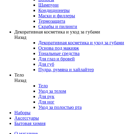
Шампуни
Кондиционеры
Маски и филлеры
Термозащита
Скрабы и пилинги
Декоративная косметика и уход за губами
Назад
Декоративная косметика и уход за губами
Основа под макияж
Тональные средства
Для глаз и бровей
Для губ
Пудра, румяна и хайлайтер
Тело
Назад
Тело
Уход за телом
Для рук
Для ног
Уход за полостью рта
Наборы
Аксессуары
Бытовая химия
О магазине