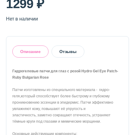
1299 ₽
О магазине
Доставка и оплата
Нет в наличии
Политика конфиденциальности
Контактная информация
Описание
Отзывы
+7 (996) 962 69 66
Гидрогелевые патчи для глаз с розой Hydro Gel Eye Patch-
Телефон
Whats’APP
Telegram
Ruby Bulgarian Rose
Оставить отзыв
Патчи изготовлены из специального материала - гидро-
геля,который способствует более быстрому и глубокому
проникновению эссенции в эпидермис. Патчи эффективно
увлажняют кожу, повышают её упругость и
эластичность, заметно сокращают отечность, устраняют
тёмные круги под глазами и мимические морщинки.
Основные действующие компоненты: