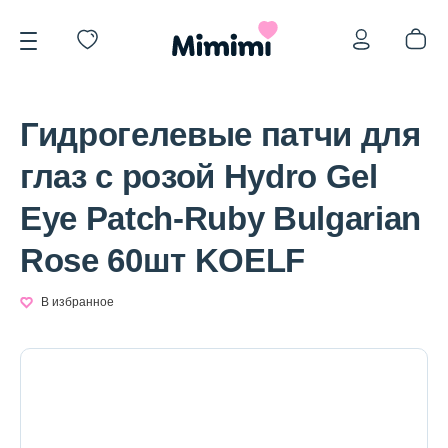
Гидрогелевые патчи для
глаз с розой Hydro Gel
Eye Patch-Ruby Bulgarian
*OVERSTOCK -30%
Rose 60шт KOELF
Уход за лицом
В избранное
Волосы